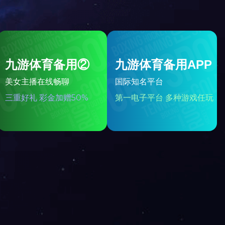
星空（中国）
地址： 浙江省宁波市镇海区骆驼街道机电园区汇