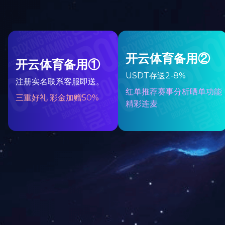
产品详
5路断纱
5 Needle-Prote
关于我们
荣誉资质
质量管理体系证书
数
公司简介